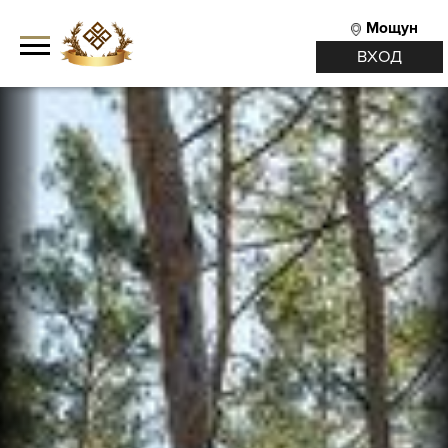
Мощун
ВХОД