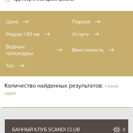
Цена
Парная
Рядом +30 км
Услуги
Водные
Вместимость
процедуры
Тип
Количество найденных результатов:
1 баня/
сауна
БАННЫЙ КЛУБ SCANDI CLUB
0