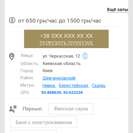
Ещё залы
от 650 грн/час до 1500 грн/час
+38 0XX XXX XX XX
посмотреть полностью
Улица:
ул. Черкасская, 12
Область:
Киевская область
Город:
Киев
Район:
Шевченковский
Метро:
Нивки
Берестейская
Сырец
GPS:
50.468636, 30.422236
SAN
SPA
(Сан
Финская сауна
Парные:
СПА
)
Баня с электрокамином
250