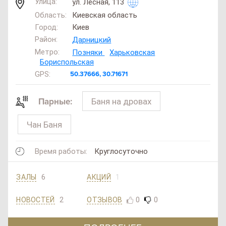
Улица:
ул. Лесная, 113
Область:
Киевская область
Город:
Киев
Район:
Дарницкий
Метро:
Позняки
Харьковская
Бориспольская
GPS:
50.37666, 30.71671
Баня на дровах
Парные:
Чан Баня
Время работы:
Круглосуточно
6
1
ЗАЛЫ
АКЦИЙ
2
0
0
ОТЗЫВОВ
НОВОСТЕЙ