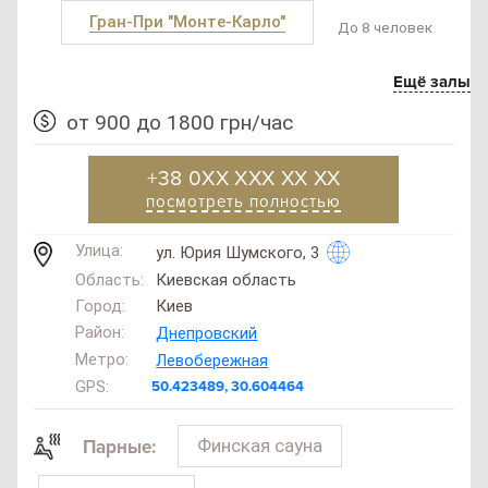
Гран-При "Монте-Карло"
До 8 человек
Ещё залы
от 900 до 1800 грн/час
+38 0XX XXX XX XX
посмотреть полностью
Улица:
ул. Юрия Шумского, 3
Область:
Киевская область
Город:
Киев
Район:
Днепровский
SAN
Метро:
Левобережная
SPA
GPS:
50.423489, 30.604464
(Сан
СПА
)
Финская сауна
Парные:
250