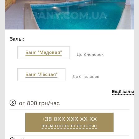
Залы:
Баня "Медовая"
До 8 человек
Баня "Лесная"
До 6 человек
Ещё залы
от 800 грн/час
+38 0XX XXX XX XX
посмотреть полностью