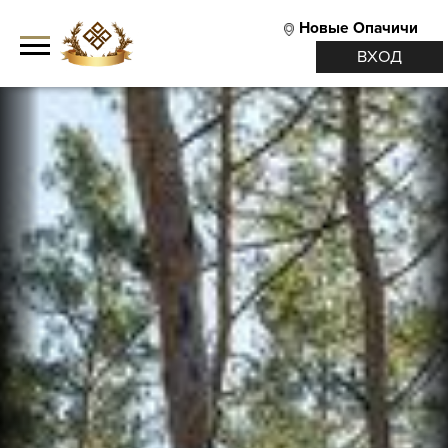
Новые Опачичи
ВХОД