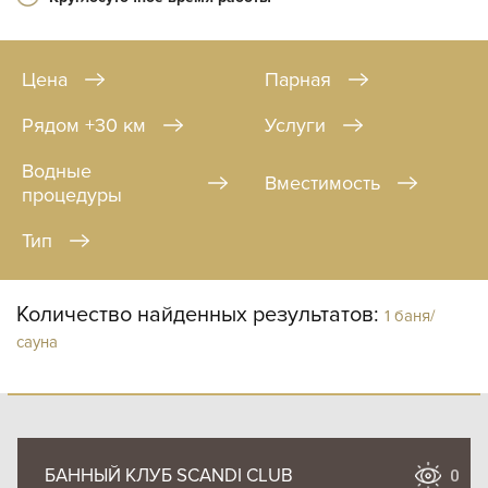
Цена
Парная
Рядом +30 км
Услуги
Водные
Вместимость
процедуры
Тип
Количество найденных результатов:
1 баня/
сауна
БАННЫЙ КЛУБ SCANDI CLUB
0