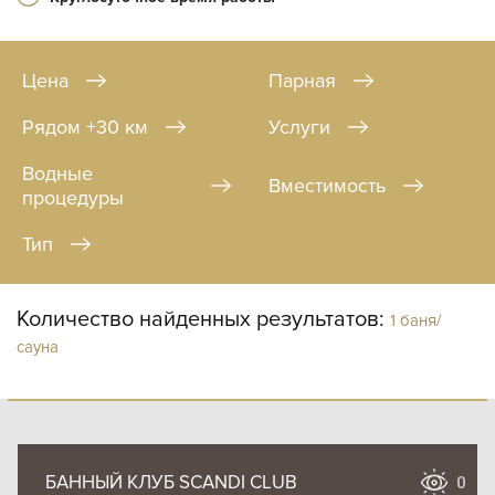
Цена
Парная
Рядом +30 км
Услуги
Водные
Вместимость
процедуры
Тип
Количество найденных результатов:
1 баня/
сауна
БАННЫЙ КЛУБ SCANDI CLUB
0