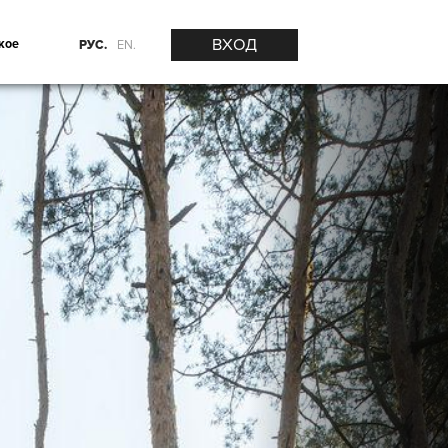
ВХОД
кое
РУС.
EN.