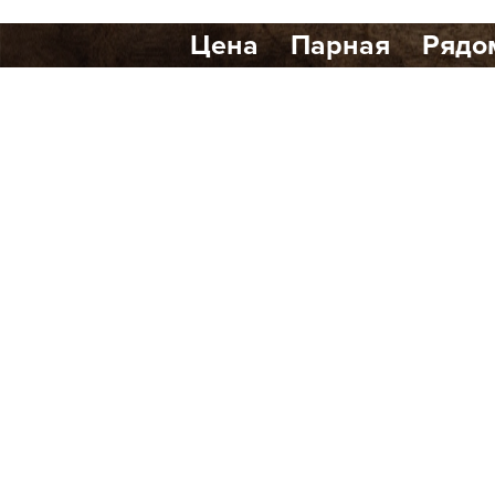
Цена
Парная
Рядо
Количество найденных р
Банный клуб Scandi Club