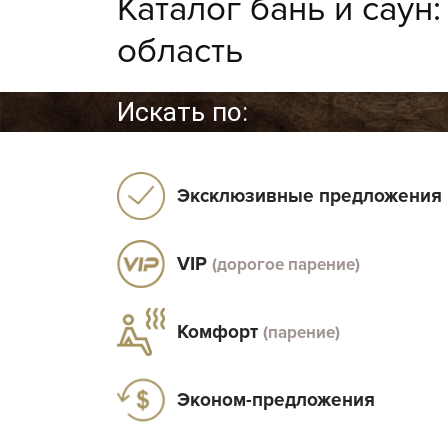
Каталог бань и саун
область
Искать по:
Эксклюзивные предложения
VIP
(дорогое парение)
Комфорт
(парение)
Эконом-предложения