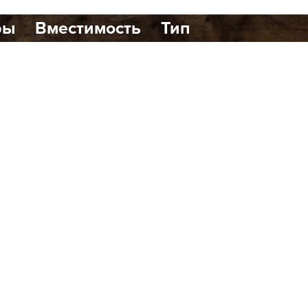
ры
Вместимость
Тип
1
0
динавском стиле, расположенный в
ршенно новый формат бани с