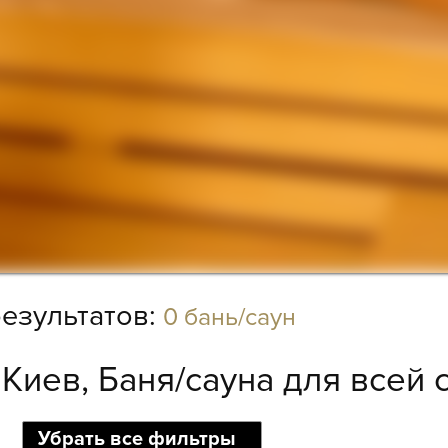
езультатов:
0 бань/саун
:
Киев, Баня/сауна для всей 
Убрать все фильтры