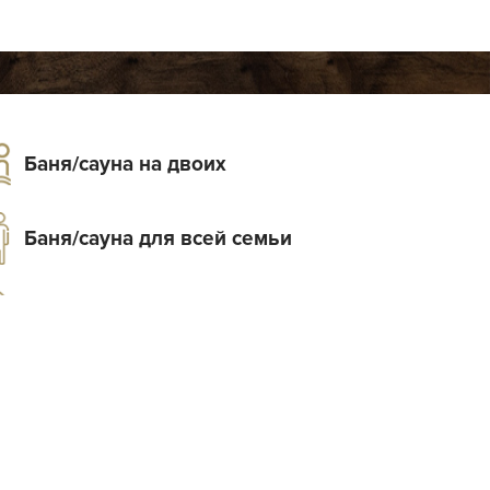
Баня/сауна на двоих
Баня/сауна для всей семьи
Комнаты на час
Круглосуточное время работы
уры
Вместимость
Тип