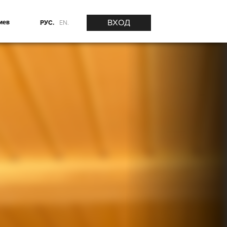
ВХОД
иев
РУС.
EN.