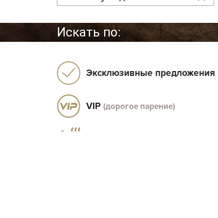
Искать по:
Эксклюзивные предложения
VIP
(дорогое парение)
Комфорт
(парение)
Эконом-предложения
Цена
Парная
Район