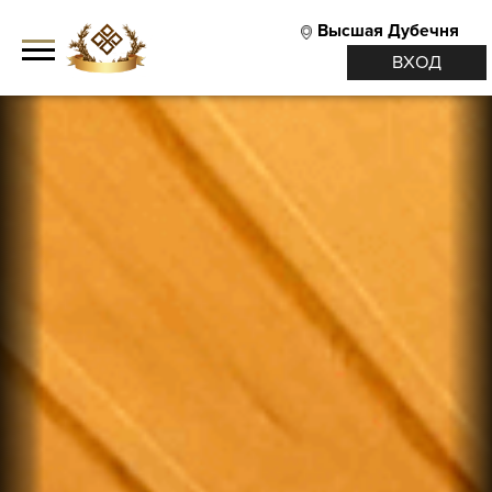
Высшая Дубечня
ВХОД